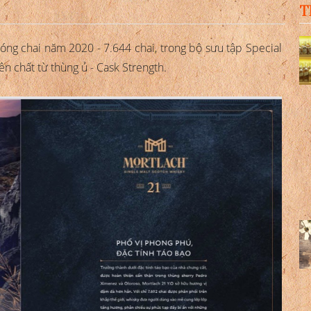
T
ng chai năm 2020 - 7.644 chai, trong bộ sưu tập Special
 chất từ thùng ủ - Cask Strength.