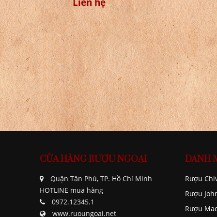
Rượu Single Mar
Rượu Mortlach 26 -
Mortlach 16 Nă
Special Releases
2.400.000 đ
2019
Liên hệ
CỬA HÀNG RƯỢU NGOẠI
DANH 
Quận Tân Phú, TP. Hồ Chí Minh
Rượu Chi
HOTLINE mua hàng
Rượu Joh
0972.12345.1
Rượu Mac
www.ruoungoai.net