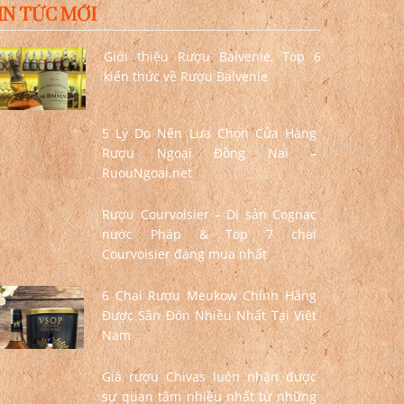
IN TỨC MỚI
Giới thiệu Rượu Balvenie, Top 6
kiến thức về Rượu Balvenie
5 Lý Do Nên Lựa Chọn Cửa Hàng
Rượu Ngoại Đồng Nai –
RuouNgoai.net
Rượu Courvoisier – Di sản Cognac
nước Pháp & Top 7 chai
Courvoisier đáng mua nhất
6 Chai Rượu Meukow Chính Hãng
Được Săn Đón Nhiều Nhất Tại Việt
Nam
Giá rượu Chivas luôn nhận được
sự quan tâm nhiều nhất từ những