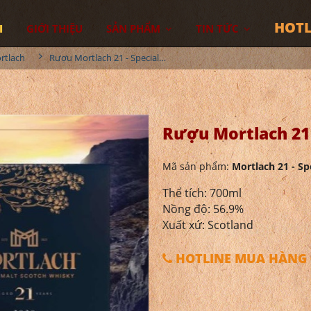
HOTL
I
GIỚI THIỆU
SẢN PHẨM
TIN TỨC
rtlach
Rượu Mortlach 21 - Special Releases 2020
Rượu Mortlach 21 
Mã sản phẩm:
Mortlach 21 - Sp
Thể tích: 700ml
Nồng độ: 56.9%
Xuất xứ: Scotland
HOTLINE MUA HÀNG 0