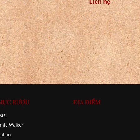
t
Rượu Mortlach 20
Rượu Mortlach 20
m
Năm
Năm Hộp Quà Tết
6.000.000 đ
2021
Liên hệ
MỤC RƯỢU
ĐỊA ĐIỂM
vas
nnie Walker
allan