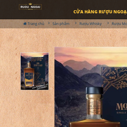
CỬA HÀNG RƯỢU NGOẠ
Trang chủ
Sản phẩm
Rượu Whisky
Rượu Mo