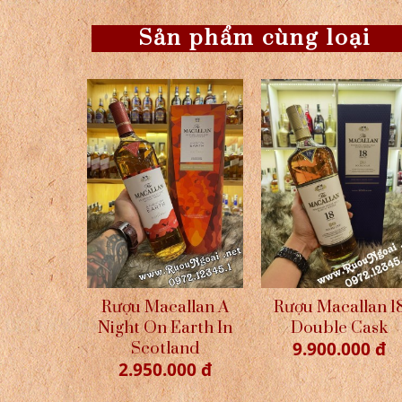
Sản phẩm cùng loại
Rượu Macallan A
Rượu Macallan 1
Night On Earth In
Double Cask
9.900.000 đ
Scotland
2.950.000 đ