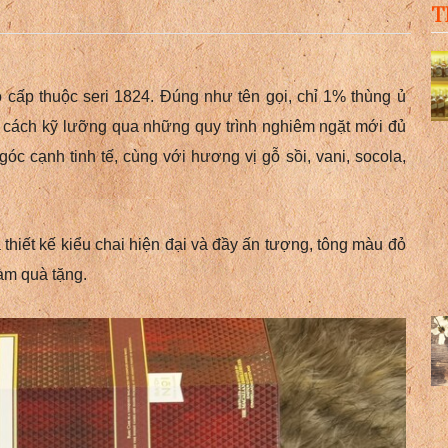
T
cấp thuộc seri 1824. Đúng như tên gọi, chỉ 1% thùng ủ
 cách kỹ lưỡng qua những quy trình nghiêm ngặt mới đủ
góc cạnh tinh tế, cùng với hương vị gỗ sồi, vani, socola,
iết kế kiểu chai hiện đại và đầy ấn tượng, tông màu đỏ
àm quà tặng.