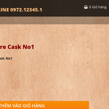
0
Giỏ hàng
INE 0972.12345.1
re Cask No1
ask No1
THÊM VÀO GIỎ HÀNG