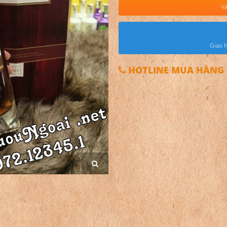
Và
Giao h
HOTLINE MUA HÀNG 0