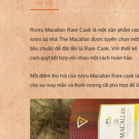
CHI TIẾT
ĐÁNH GIÁ
Rượu Macallan Rare Cask là một sản phẩm cao 
rượu tại nhà The Macallan được tuyển chọn một
tiêu chuẩn để đặt tên là Rare Cask. Với thiết kế 
cam quýt kết hợp với nhau một cách hoàn hảo.
Một điểm thu hút của rượu Macallan Rare cask là th
cho sự may mắn và thịnh vượng rất phù hợp để l