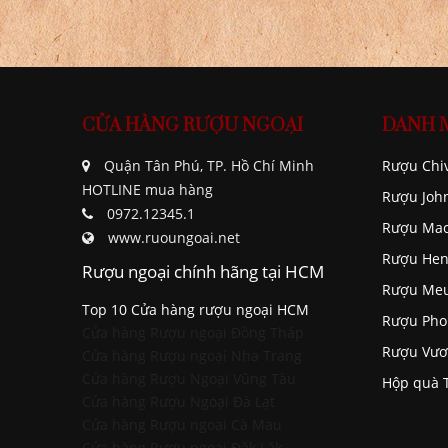
CỬA HÀNG RƯỢU NGOẠI
DANH 
Quận Tân Phú, TP. Hồ Chí Minh
Rượu Chi
HOTLINE mua hàng
Rượu Joh
0972.12345.1
Rượu Mac
www.ruoungoai.net
Rượu Hen
Rượu ngoại chính hãng tại HCM
Rượu Me
Top 10 Cửa hàng rượu ngoại HCM
Rượu Pho
Cửa hàng Rượu ngoại Đồng Tháp
Rượu Vươ
Cửa hàng Rượu ngoại Nha Trang
Cửa hàng Rượu Ngoại Vũng Tàu
Hộp quà 
Cửa hàng Rượu Ngoại Đà Lạt
Cửa hàng Rượu ngoại Cà Mau
Cửa hàng Rượu ngoại Đăk Lăk