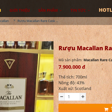
HOTL
I
GIỚI THIỆU
SẢN PHẨM
TIN TỨC
callan
Rượu Macallan Rare Cask No1
Rượu Macallan Ra
Mã sản phẩm:
Macallan Rare C
7.900.000 đ
Thể tích: 700ml
Nồng độ: 43%
Xuất xứ: Scotland