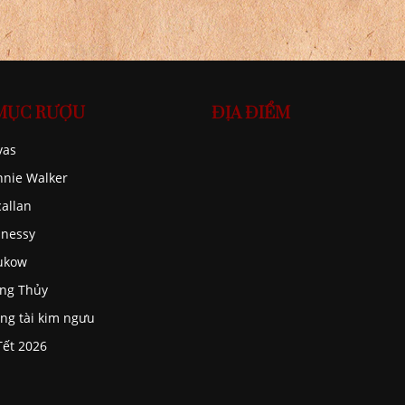
MỤC RƯỢU
ĐỊA ĐIỂM
vas
nnie Walker
allan
nessy
ukow
ng Thủy
ng tài kim ngưu
Tết 2026