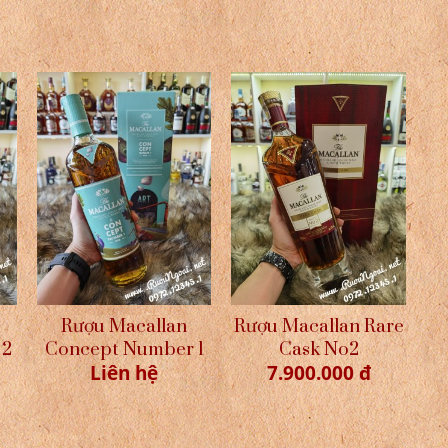
Rượu Macallan
Rượu Macallan Rare
 2
Concept Number 1
Cask No2
Liên hệ
7.900.000 đ