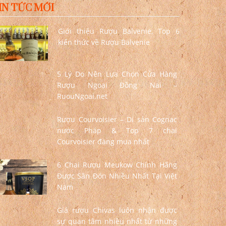
IN TỨC MỚI
Giới thiệu Rượu Balvenie, Top 6
kiến thức về Rượu Balvenie
5 Lý Do Nên Lựa Chọn Cửa Hàng
Rượu Ngoại Đồng Nai –
RuouNgoai.net
Rượu Courvoisier – Di sản Cognac
nước Pháp & Top 7 chai
Courvoisier đáng mua nhất
6 Chai Rượu Meukow Chính Hãng
Được Săn Đón Nhiều Nhất Tại Việt
Nam
Giá rượu Chivas luôn nhận được
sự quan tâm nhiều nhất từ những