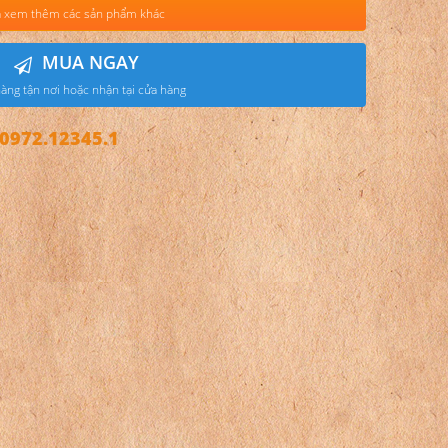
 xem thêm các sản phẩm khác
MUA NGAY
àng tận nơi hoặc nhận tại cửa hàng
972.12345.1