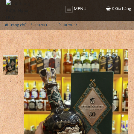
0
Giỏ hàng
MENU
Trang chủ
Rượu Chivas
Rượu Royal Salute 30 YO - 2022