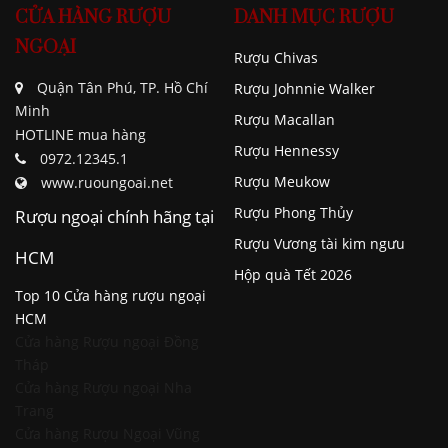
CỬA HÀNG RƯỢU
DANH MỤC RƯỢU
NGOẠI
Rượu Chivas
Quận Tân Phú, TP. Hồ Chí
Rượu Johnnie Walker
Minh
Rượu Macallan
HOTLINE mua hàng
Rượu Hennessy
0972.12345.1
Rượu Meukow
www.ruoungoai.net
Rượu Phong Thủy
Rượu ngoại chính hãng tại
Rượu Vương tài kim ngưu
HCM
Hộp quà Tết 2026
Top 10 Cửa hàng rượu ngoại
HCM
Cửa hàng Rượu ngoại Đồng
Tháp
Cửa hàng Rượu ngoại Nha
Trang
Cửa hàng Rượu Ngoại Vũng