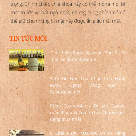
trọng. Chính chiếc chìa khóa này có thể mở ra mọi bí
mật to lớn và bất ngờ nhất, nhưng cũng chính nó có
thể giữ cho những bí mật này được ẩn giấu mãi mãi.
TIN TỨC MỚI
Giới thiệu Rượu Balvenie, Top 6 kiến
thức về Rượu Balvenie
5 Lý Do Nên Lựa Chọn Cửa Hàng
Rượu Ngoại Đồng Nai –
RuouNgoai.net
Rượu Courvoisier – Di sản Cognac
nước Pháp & Top 7 chai Courvoisier
đáng mua nhất
6 Chai Rượu Meukow Chính Hãng