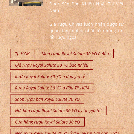
Được Săn Đón Nhiều Nhất Tại Việt
Nam
Giá rượu Chivas luôn nhận được sự
quan tâm nhiều nhất từ những tín
đồ rượu ngoại
Tp.HCM
Mua rượu Royal Salute 30 YO ở đâu
Giá rượu Royal Salute 30 YO bao nhiêu
Rượu Royal Salute 30 YO ở đâu giá rẻ
Rượu Royal Salute 30 YO ở đâu TP.HCM
Shop rượu bán Royal Salute 30 YO
Nơi bán rượu Royal Salute 30 YO uy tín giá tốt
Cửa hàng rượu Royal Salute 30 YO
Nên mua Royal Salute 30 YO ở đâu uy tín Nơi bán rượu