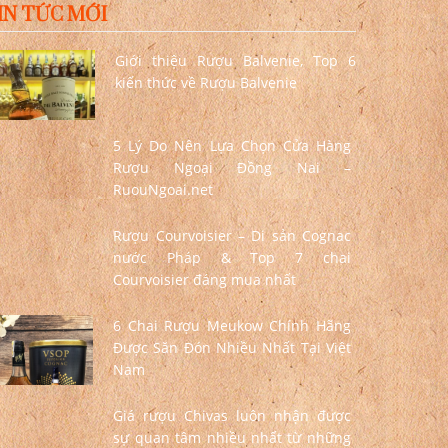
IN TỨC MỚI
Giới thiệu Rượu Balvenie, Top 6
kiến thức về Rượu Balvenie
5 Lý Do Nên Lựa Chọn Cửa Hàng
Rượu Ngoại Đồng Nai –
RuouNgoai.net
Rượu Courvoisier – Di sản Cognac
nước Pháp & Top 7 chai
Courvoisier đáng mua nhất
6 Chai Rượu Meukow Chính Hãng
Được Săn Đón Nhiều Nhất Tại Việt
Nam
Giá rượu Chivas luôn nhận được
sự quan tâm nhiều nhất từ những