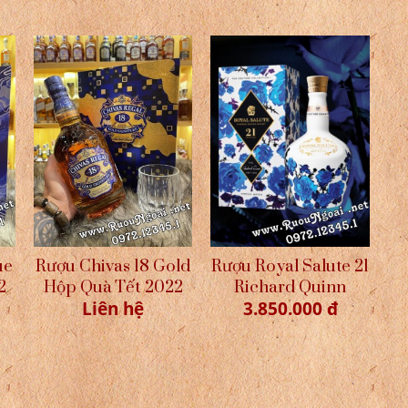
ue
Rượu Chivas 18 Gold
Rượu Royal Salute 21
2
Hộp Quà Tết 2022
Richard Quinn
Liên hệ
3.850.000 đ