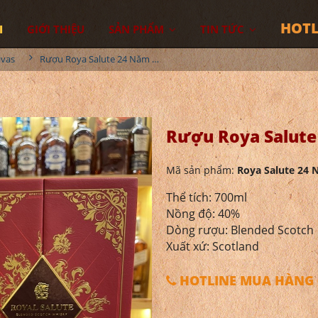
HOTL
I
GIỚI THIỆU
SẢN PHẨM
TIN TỨC
ivas
Rượu Roya Salute 24 Năm - Hộp Quà 2022
Rượu Roya Salute
Mã sản phẩm:
Roya Salute 24 
Thể tích: 700ml
Nồng độ: 40%
Dòng rượu: Blended Scotch
Xuất xứ: Scotland
HOTLINE MUA HÀNG 0