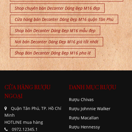
Shop chuyên bán Decanter Dáng Đẹp M16 đẹp
Cửa hàng bán Decanter Dáng Đẹp M16 quận Tân Phú
Shop bán Decanter Dáng Đẹp M16 mẫu đẹp
Nơi bán Decanter Dáng Đẹp M16 giá tốt nhất
Shop Bán Decanter Dáng Đẹp M16 pha lê
CỬA HÀNG RƯỢU
DANH MỤC RƯỢU
NGOẠI
Rượu Chivas
Quận Tân Phú, TP. Hồ Chí
Rượu Johnnie Walker
Minh
Rượu Macallan
HOTLINE mua hàng
Rượu Hennessy
0972.12345.1