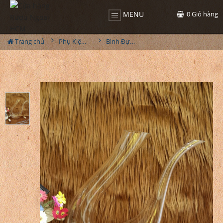
0
Giỏ hàng
MENU
Trang chủ
Phụ Kiện Rượu
Bình Đựng Rượu Vang - Decanter Dáng Đẹp M16