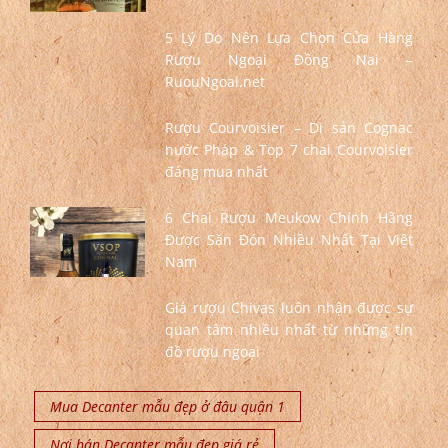
5 Lý Do Nên Lựa Chọn Cửa Hàng
Rượu Ngoại Đồng Nai –
RuouNgoai.net
Rượu Courvoisier – Di sản Cognac
nước Pháp & Top 7 chai Courvoisier
đáng mua nhất
6 Chai Rượu Meukow Chính Hãng
Được Săn Đón Nhiều Nhất Tại Việt
Nam
Giá rượu Chivas luôn nhận được sự
quan tâm nhiều nhất từ những tín
đồ rượu ngoại
Mua Decanter mẫu đẹp ở đâu quận 1
Nơi bán Decanter mẫu đẹp giá rẻ