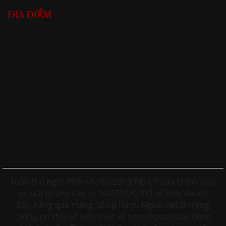
ĐỊA ĐIỂM
Tuân thủ Nghị định số 185/2013/NĐ-CP của Chính phủ
và luật quảng cáo số 16/2012/QH13 về kinh doanh
bán hàng qua mạng. Shop Rượu Ngoại.net là trang
thông tin chia sẻ kiến thức về rượu ngoại hoạt động