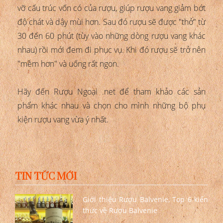
vỡ cấu trúc vốn có của rượu, giúp rượu vang giảm bớt
độ chát và dậy mùi hơn. Sau đó rượu sẽ được "thở" từ
30 đến 60 phút (tùy vào những dòng rượu vang khác
nhau) rồi mới đem đi phục vụ. Khi đó rượu sẽ trở nên
"mềm hơn" và uống rất ngon.
Hãy đến Rượu Ngoại .net để tham khảo các sản
phẩm khác nhau và chọn cho mình những bộ phụ
kiện rượu vang vừa ý nhất.
TIN TỨC MỚI
Giới thiệu Rượu Balvenie, Top 6 kiến
thức về Rượu Balvenie