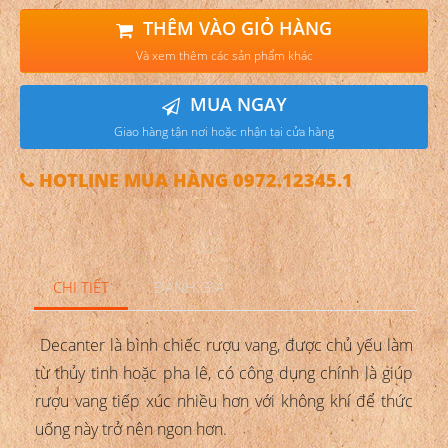
THÊM VÀO GIỎ HÀNG
Và xem thêm các sản phẩm khác
MUA NGAY
Giao hàng tận nơi hoặc nhận tại cửa hàng
HOTLINE MUA HÀNG 0972.12345.1
CHI TIẾT
ĐÁNH GIÁ
Decanter là bình chiếc rượu vang, được chủ yếu làm
từ thủy tinh hoặc pha lê, có công dụng chính là giúp
rượu vang tiếp xúc nhiều hơn với không khí để thức
uống này trở nên ngon hơn.