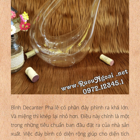
Bình Decanter Pha lê có phần đáy phình ra khá lớn.
Và miệng thì khép lại nhỏ hơn. Điều này chính là một
trong những tiêu chuẩn ban đầu đặt ra của nhà sản
xuất. Việc đáy bình có diện rộng giúp cho diện tích