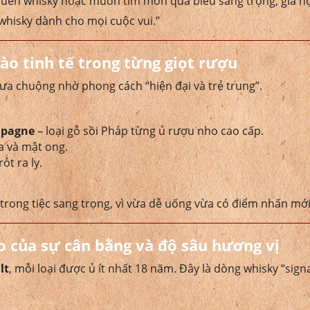
uen whisky hoặc muốn tìm món quà biếu sang trọng, giá hợ
 whisky dành cho mọi cuộc vui.”
ào tinh tế trong từng giọt rượu
a chuộng nhờ phong cách “hiện đại và trẻ trung”.
mpagne
– loại gỗ sồi Pháp từng ủ rượu nho cao cấp.
ữa và mật ong.
t ra ly.
rong tiệc sang trọng, vì vừa dễ uống vừa có điểm nhấn mớ
o của sự cân bằng và độ sâu hương vị
lt
, mỗi loại được ủ ít nhất 18 năm. Đây là dòng whisky “sign