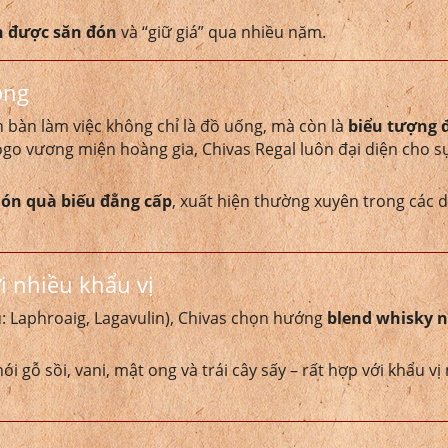
n được săn đón
và “giữ giá” qua nhiều năm.
ọng
n bàn làm việc không chỉ là đồ uống, mà còn là
biểu tượng đ
 logo vương miện hoàng gia, Chivas Regal luôn đại diện cho sự
ón quà biếu đẳng cấp
, xuất hiện thường xuyên trong các 
i nhiều khẩu vị
dụ: Laphroaig, Lagavulin), Chivas chọn hướng
blend whisky 
i gỗ sồi, vani, mật ong và trái cây sấy – rất hợp với khẩu vị