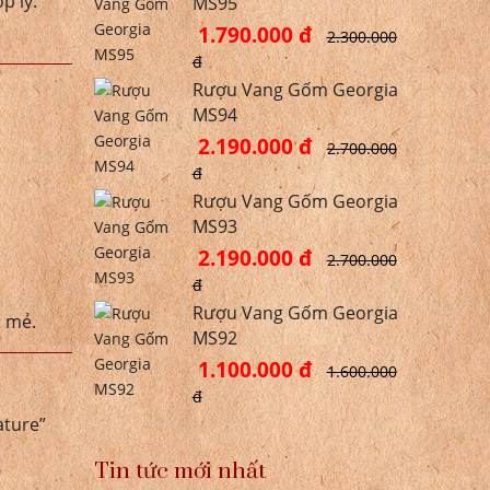
p lý.
MS95
1.790.000 đ
2.300.000
đ
Rượu Vang Gốm Georgia
MS94
2.190.000 đ
2.700.000
đ
Rượu Vang Gốm Georgia
MS93
2.190.000 đ
2.700.000
đ
Rượu Vang Gốm Georgia
i mẻ.
MS92
1.100.000 đ
1.600.000
đ
ature”
Tin tức mới nhất