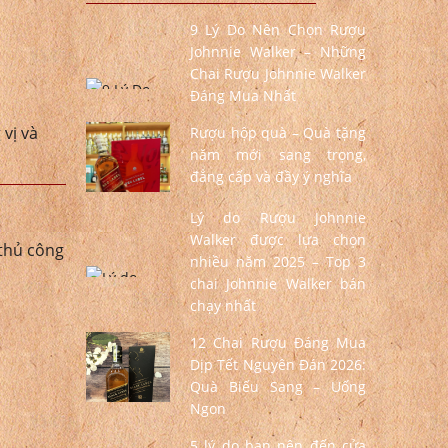
9 Lý Do Nên Chọn Rượu
Johnnie Walker – Những
Chai Rượu Johnnie Walker
Đáng Mua Nhất
vị và
Rượu hộp quà – Quà tặng
năm mới sang trọng,
đẳng cấp và đầy ý nghĩa
Lý do Rượu Johnnie
Walker được lựa chọn
 thủ công
nhiều năm 2025 – Top 3
chai Johnnie Walker bán
chạy nhất
12 Chai Rượu Đáng Mua
Dịp Tết Nguyên Đán 2026:
Quà Biếu Sang – Uống
Ngon
5 lý do bạn nên đến cửa