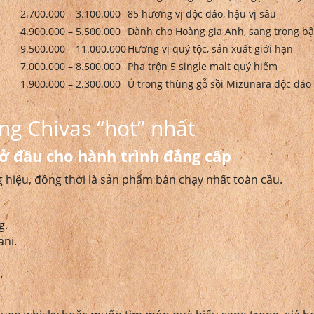
2.700.000 – 3.100.000
85 hương vị độc đáo, hậu vị sâu
4.900.000 – 5.500.000
Dành cho Hoàng gia Anh, sang trọng bậ
9.500.000 – 11.000.000
Hương vị quý tộc, sản xuất giới hạn
7.000.000 – 8.500.000
Pha trộn 5 single malt quý hiếm
1.900.000 – 2.300.000
Ủ trong thùng gỗ sồi Mizunara độc đáo
òng Chivas “hot” nhất
ở đầu cho hành trình đẳng cấp
 hiệu, đồng thời là sản phẩm bán chạy nhất toàn cầu.
g.
ani.
.