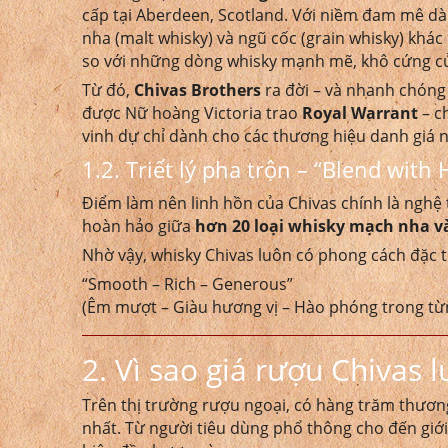
cấp tại Aberdeen, Scotland. Với niềm đam mê dà
nha (malt whisky) và ngũ cốc (grain whisky) khá
so với những dòng whisky mạnh mẽ, khô cứng củ
Từ đó,
Chivas Brothers
ra đời – và nhanh chóng
được Nữ hoàng Victoria trao
Royal Warrant
– c
vinh dự chỉ dành cho các thương hiệu danh giá 
1.2. Triết lý pha trộn – “Blend wit
Điểm làm nên linh hồn của Chivas chính là nghệ
hoàn hảo giữa
hơn 20 loại whisky mạch nha v
Nhờ vậy, whisky Chivas luôn có phong cách đặc 
“Smooth – Rich – Generous”
(Êm mượt – Giàu hương vị – Hào phóng trong từ
2. Vì sao giá rượu Chivas
Trên thị trường rượu ngoại, có hàng trăm thươn
nhất. Từ người tiêu dùng phổ thông cho đến gi