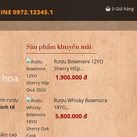
0
Giỏ hàng
INE 0972.12345.1
Sản phẩm khuyến mãi
Rượu Bowmore 12YO
Sherry Hộp...
h hoa
1.900.000 đ
ành rượu
Rượu Whisky Bowmore
tinh tế
18YO...
5.800.000 đ
hẩm cao