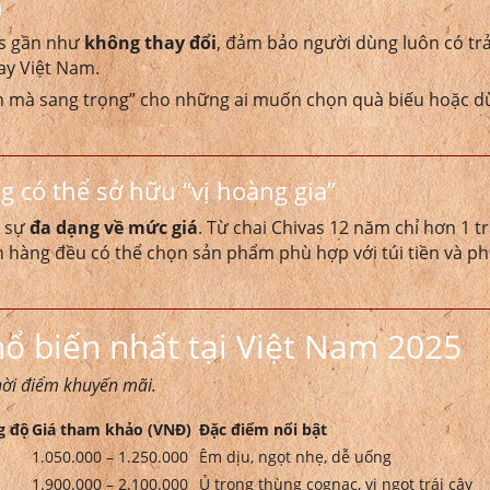
h
as gần như
không thay đổi
, đảm bảo người dùng luôn có trả
ay Việt Nam.
oàn mà sang trọng” cho những ai muốn chọn quà biếu hoặc 
g có thể sở hữu “vị hoàng gia”
à sự
đa dạng về mức giá
. Từ chai Chivas 12 năm chỉ hơn 1 tr
ch hàng đều có thể chọn sản phẩm phù hợp với túi tiền và p
ổ biến nhất tại Việt Nam 2025
thời điểm khuyến mãi.
g độ
Giá tham khảo (VNĐ)
Đặc điểm nổi bật
1.050.000 – 1.250.000
Êm dịu, ngọt nhẹ, dễ uống
1.900.000 – 2.100.000
Ủ trong thùng cognac, vị ngọt trái cây