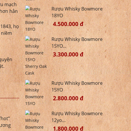
ượu mạch
Rượu Whisky Bowmore
 hơn hẳn
18YO
4.500.000 đ
 1843, họ
à niềm
Rượu Whisky Bowmore
15YO...
3.300.000 đ
 quyện
ật.
Rượu Whisky Bowmore
15YO
2.800.000 đ
Rượu Whisky Bowmore
“hot”
12yo...
hương
1.800.000 đ