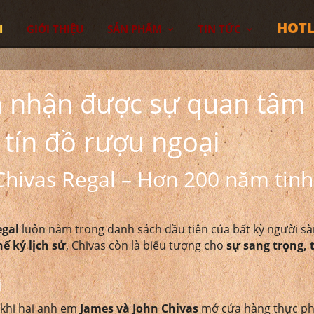
HOTL
I
GIỚI THIỆU
SẢN PHẨM
TIN TỨC
n nhận được sự quan tâm
 tín đồ rượu ngoại
 Chivas Regal – Hơn 200 năm tin
egal
luôn nằm trong danh sách đầu tiên của bất kỳ người s
hế kỷ lịch sử
, Chivas còn là biểu tượng cho
sự sang trọng, 
i
 khi hai anh em
James và John Chivas
mở cửa hàng thực p