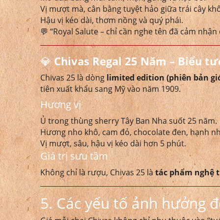
Vị mượt mà, cân bằng tuyệt hảo giữa trái cây khô
Hậu vị kéo dài, thơm nồng và quý phái.
💬 “Royal Salute – chỉ cần nghe tên đã cảm nhận
💎
Chivas Regal 25 Năm – Biểu tượ
Chivas 25 là dòng
limited edition (phiên bản gi
tiên xuất khẩu sang Mỹ vào năm 1909.
Hương vị
Ủ trong thùng sherry Tây Ban Nha suốt 25 năm.
Hương nho khô, cam đỏ, chocolate đen, hạnh nh
Vị mượt, sâu, hậu vị kéo dài hơn 5 phút.
Giá trị sưu tầm
Không chỉ là rượu, Chivas 25 là
tác phẩm nghệ 
5. Các yếu tố ảnh hưởng đ