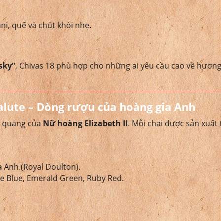
i, quế và chút khói nhẹ.
sky”
, Chivas 18 phù hợp cho những ai yêu cầu cao về hương 
alute – Dòng rượu của hoàng gia Anh
ng quang của
Nữ hoàng Elizabeth II
. Mỗi chai được sản xuất
 Anh (Royal Doulton).
e Blue, Emerald Green, Ruby Red.