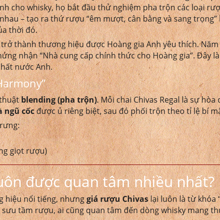
nh cho whisky, họ bắt đầu thử nghiệm pha trộn các loại r
c nhau – tạo ra thứ rượu “êm mượt, cân bằng và sang trọng”
a thời đó.
 trở thành thương hiệu được Hoàng gia Anh yêu thích. Năm
hứng nhận “Nhà cung cấp chính thức cho Hoàng gia”. Đây l
nhất nước Anh.
h Harmony”
 thuật
blending (pha trộn)
. Mỗi chai Chivas Regal là sự hòa
à ngũ cốc
được ủ riêng biệt, sau đó phối trộn theo tỉ lệ bí m
trưng:
ng giọt rượu)
 luôn được quan tâm nhiều nhất?
g hiệu nổi tiếng, nhưng
giá rượu Chivas
lại luôn là từ khóa 
ới sưu tầm rượu, ai cũng quan tâm đến dòng whisky mang t