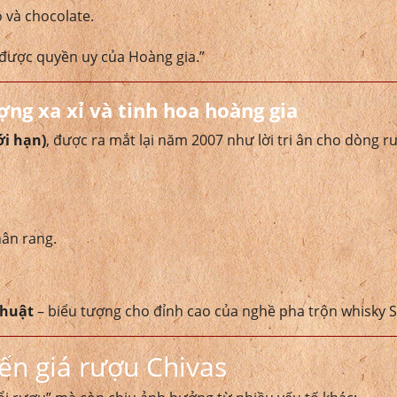
 và chocolate.
 được quyền uy của Hoàng gia.”
ng xa xỉ và tinh hoa hoàng gia
ới hạn)
, được ra mắt lại năm 2007 như lời tri ân cho dòng 
ân rang.
thuật
– biểu tượng cho đỉnh cao của nghề pha trộn whisky S
ến giá rượu Chivas