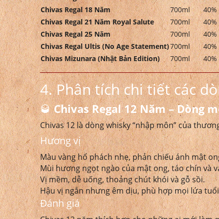
Chivas Regal 18 Năm
700ml
40%
Chivas Regal 21 Năm Royal Salute
700ml
40%
Chivas Regal 25 Năm
700ml
40%
Chivas Regal Ultis (No Age Statement)
700ml
40%
Chivas Mizunara (Nhật Bản Edition)
700ml
40%
4. Phân tích chi tiết các d
🥃
Chivas Regal 12 Năm – Dòng m
Chivas 12 là dòng whisky “nhập môn” của thương
Hương vị
Màu vàng hổ phách nhẹ, phản chiếu ánh mật on
Mùi hương ngọt ngào của mật ong, táo chín và v
Vị mềm, dễ uống, thoảng chút khói và gỗ sồi.
Hậu vị ngắn nhưng êm dịu, phù hợp mọi lứa tuổi
Đánh giá