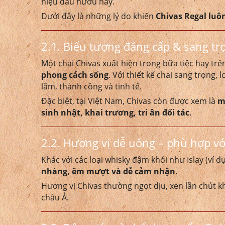
hiệu đầu hươu này.
Dưới đây là những lý do khiến
Chivas Regal luô
2.1. Biểu tượng đẳng cấp & sang tr
Một chai Chivas xuất hiện trong bữa tiệc hay trê
phong cách sống
. Với thiết kế chai sang trọng,
lãm, thành công và tinh tế.
Đặc biệt, tại Việt Nam, Chivas còn được xem là
m
sinh nhật, khai trương, tri ân đối tác
.
2.2. Hương vị dễ uống – phù hợp vớ
Khác với các loại whisky đậm khói như Islay (ví 
nhàng, êm mượt và dễ cảm nhận
.
Hương vị Chivas thường ngọt dịu, xen lẫn chút khó
châu Á.