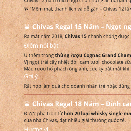
Chivas 12 năm thích hợp cho những ai mới làm q
💬 “Mềm mại, thanh lịch và dễ gần – Chivas 12 là
🥃
Chivas Regal 15 Năm – Ngọt ng
Ra mắt năm 2018,
Chivas 15
nhanh chóng được ư
Điểm nổi bật
Ủ thêm trong
thùng rượu Cognac Grand Cha
Vị ngọt trái cây nhiệt đới, cam tươi, chocolate s
Màu rượu hổ phách óng ánh, cực kỳ bắt mắt khi ró
Gợi ý
Rất hợp làm quà cho doanh nhân trẻ hoặc dùng t
🥃
Chivas Regal 18 Năm – Đỉnh ca
Được pha trộn từ
hơn 20 loại whisky single ma
của nhà Chivas, đạt nhiều giải thưởng quốc tế.
Hương vị