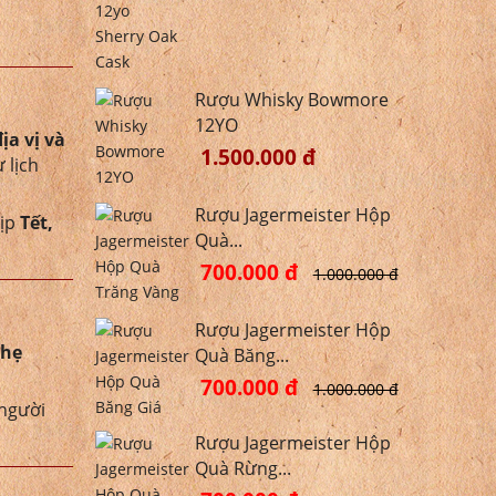
Rượu Whisky Bowmore
12YO
ịa vị và
1.500.000 đ
 lịch
Rượu Jagermeister Hộp
dịp
Tết,
Quà...
700.000 đ
1.000.000 đ
Rượu Jagermeister Hộp
nhẹ
Quà Băng...
700.000 đ
1.000.000 đ
 người
Rượu Jagermeister Hộp
Quà Rừng...