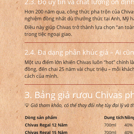
2.3. Độ uy tín và chất lượng ổn địn
Hơn 200 năm qua, công thức pha trộn của Chiv
nghiệm đồng nhất dù thưởng thức tại Anh, Mỹ h
Điều này giúp Chivas trở thành lựa chọn “an t
trong tiệc ngoại giao.
2.4. Đa dạng phân khúc giá – Ai cũn
Một ưu điểm lớn khiến Chivas luôn “hot” chính l
đồng, đến chai 25 năm vài chục triệu – mỗi khá
cách của mình.
3. Bảng
giá rượu Chivas
ph
💡
Giá tham khảo, có thể thay đổi nhẹ tùy đại lý và 
Dòng sản phẩm
Dung tích
Nồn
Chivas Regal 12 Năm
700ml
40%
Chivas Regal 15 Năm
700ml
40%