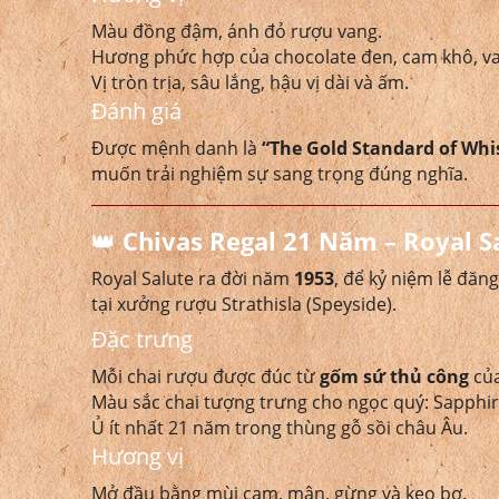
Màu đồng đậm, ánh đỏ rượu vang.
Hương phức hợp của chocolate đen, cam khô, van
Vị tròn trịa, sâu lắng, hậu vị dài và ấm.
Đánh giá
Được mệnh danh là
“The Gold Standard of Whi
muốn trải nghiệm sự sang trọng đúng nghĩa.
👑
Chivas Regal 21 Năm – Royal S
Royal Salute ra đời năm
1953
, để kỷ niệm lễ đă
tại xưởng rượu Strathisla (Speyside).
Đặc trưng
Mỗi chai rượu được đúc từ
gốm sứ thủ công
của
Màu sắc chai tượng trưng cho ngọc quý: Sapphir
Ủ ít nhất 21 năm trong thùng gỗ sồi châu Âu.
Hương vị
Mở đầu bằng mùi cam, mận, gừng và kẹo bơ.