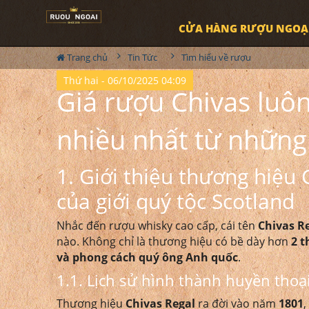
CỬA HÀNG RƯỢU NGOẠ
Trang chủ
Tin Tức
Tìm hiểu về rượu
Thứ hai - 06/10/2025 04:09
Giá rượu Chivas luô
nhiều nhất từ những
1. Giới thiệu thương hiệu
của giới quý tộc Scotland
Nhắc đến rượu whisky cao cấp, cái tên
Chivas R
nào. Không chỉ là thương hiệu có bề dày hơn
2 t
và phong cách quý ông Anh quốc
.
1.1. Lịch sử hình thành huyền thoạ
Thương hiệu
Chivas Regal
ra đời vào năm
1801
,