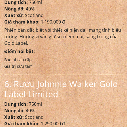
Dung tích:
750ml
Nồng độ:
40%
Xuất xứ:
Scotland
Giá tham khảo:
1.190.000 đ
Phiên bản đặc biệt với thiết kế hiện đại, mang tính biểu
tượng. Hương vị vẫn giữ sự mềm mại, sang trọng của
Gold Label.
Điểm nổi bật:
Bao bì cao cấp
Giá trị sưu tầm
6. Rượu Johnnie Walker Gold
Label Limited
Dung tích:
750ml
Nồng độ:
40%
Xuất xứ:
Scotland
Giá tham khảo:
1.290.000 đ