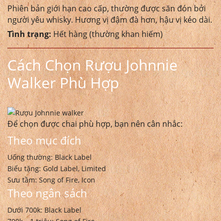
Phiên bản giới hạn cao cấp, thường được săn đón bởi
người yêu whisky. Hương vị đậm đà hơn, hậu vị kéo dài.
Tình trạng:
Hết hàng (thường khan hiếm)
Cách Chọn Rượu Johnnie
Walker Phù Hợp
Để chọn được chai phù hợp, bạn nên cân nhắc:
Theo mục đích
Uống thường: Black Label
Biếu tặng: Gold Label, Limited
Sưu tầm: Song of Fire, Icon
Theo ngân sách
Dưới 700k: Black Label