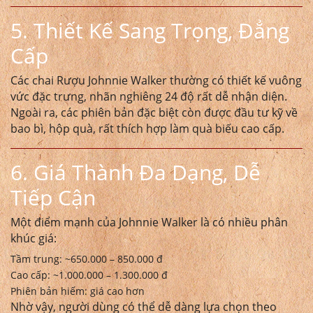
5. Thiết Kế Sang Trọng, Đẳng
Cấp
Các chai
Rượu Johnnie Walker
thường có thiết kế vuông
vức đặc trưng, nhãn nghiêng 24 độ rất dễ nhận diện.
Ngoài ra, các phiên bản đặc biệt còn được đầu tư kỹ về
bao bì, hộp quà, rất thích hợp làm quà biếu cao cấp.
6. Giá Thành Đa Dạng, Dễ
Tiếp Cận
Một điểm mạnh của Johnnie Walker là có nhiều phân
khúc giá:
Tầm trung: ~650.000 – 850.000 đ
Cao cấp: ~1.000.000 – 1.300.000 đ
Phiên bản hiếm: giá cao hơn
Nhờ vậy, người dùng có thể dễ dàng lựa chọn theo