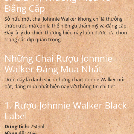
Đẳng Cấp
Sở hữu một chai Johnnie Walker không chỉ là thưởng
thức rượu mà còn là thể hiện gu thẩm mỹ và đẳng cấp.
Đây là lý do khiến thương hiệu này luôn được lựa chọn
trong các dịp quan trọng.
Những Chai Rượu Johnnie
Walker Đáng Mua Nhất
Dưới đây là danh sách những chai Johnnie Walker nổi
bật, đáng mua nhất hiện nay với thông tin chi tiết.
1. Rượu Johnnie Walker Black
Label
Dung tích:
750ml
Nồng độ:
40%