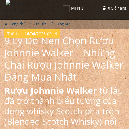
0
Giỏ hàng
MENU
Trang chủ
Tin Tức
Blog Rượu
Thứ ba - 14/04/2026 00:19
9 Lý Do Nên Chọn Rượu
Johnnie Walker – Những
Chai Rượu Johnnie Walker
Đáng Mua Nhất
Rượu Johnnie Walker
từ lâu
đã trở thành biểu tượng của
dòng whisky Scotch pha trộn
(Blended Scotch Whisky) nổi