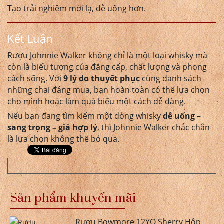
Tạo trải nghiệm mới lạ, dễ uống hơn.
Kết Luận
Rượu Johnnie Walker không chỉ là một loại whisky mà
còn là biểu tượng của đẳng cấp, chất lượng và phong
cách sống. Với
9 lý do thuyết phục
cùng danh sách
những chai đáng mua, bạn hoàn toàn có thể lựa chọn
cho mình hoặc làm quà biếu một cách dễ dàng.
Nếu bạn đang tìm kiếm một dòng whisky
dễ uống –
sang trọng – giá hợp lý
, thì Johnnie Walker chắc chắn
là lựa chọn không thể bỏ qua.
Sản phẩm khuyến mãi
Rượu Bowmore 12YO Sherry Hộp...