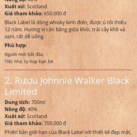
Xuất xứ:
Scotland
Giá tham khảo:
650.000 đ
Black Label là dòng whisky kinh điển, được ủ tối thiểu
12 năm. Hương vị cân bằng giữa khói, trái cây khô và
vani, rất dễ uống.
Phù hợp:
Người mới bắt đầu
Tiệc nhẹ, tụ họp bạn bè
2. Rượu Johnnie Walker Black
Limited
Dung tích:
700ml
Nồng độ:
40%
Xuất xứ:
Scotland
Giá tham khảo:
700.000 đ
Phiên bản giới hạn của Black Label với thiết kế đẹp mắt,