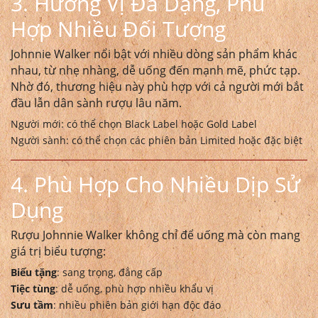
3. Hương Vị Đa Dạng, Phù
Hợp Nhiều Đối Tượng
Johnnie Walker nổi bật với nhiều dòng sản phẩm khác
nhau, từ nhẹ nhàng, dễ uống đến mạnh mẽ, phức tạp.
Nhờ đó, thương hiệu này phù hợp với cả người mới bắt
đầu lẫn dân sành rượu lâu năm.
Người mới: có thể chọn Black Label hoặc Gold Label
Người sành: có thể chọn các phiên bản Limited hoặc đặc biệt
4. Phù Hợp Cho Nhiều Dịp Sử
Dụng
Rượu Johnnie Walker không chỉ để uống mà còn mang
giá trị biểu tượng:
Biếu tặng
: sang trọng, đẳng cấp
Tiệc tùng
: dễ uống, phù hợp nhiều khẩu vị
Sưu tầm
: nhiều phiên bản giới hạn độc đáo