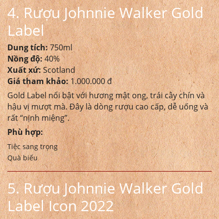
4. Rượu Johnnie Walker Gold
Label
Dung tích:
750ml
Nồng độ:
40%
Xuất xứ:
Scotland
Giá tham khảo:
1.000.000 đ
Gold Label nổi bật với hương mật ong, trái cây chín và
hậu vị mượt mà. Đây là dòng rượu cao cấp, dễ uống và
rất “nịnh miệng”.
Phù hợp:
Tiệc sang trọng
Quà biếu
5. Rượu Johnnie Walker Gold
Label Icon 2022