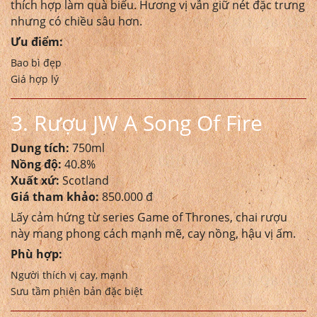
thích hợp làm quà biếu. Hương vị vẫn giữ nét đặc trưng
nhưng có chiều sâu hơn.
Ưu điểm:
Bao bì đẹp
Giá hợp lý
3. Rượu JW A Song Of Fire
Dung tích:
750ml
Nồng độ:
40.8%
Xuất xứ:
Scotland
Giá tham khảo:
850.000 đ
Lấy cảm hứng từ series Game of Thrones, chai rượu
này mang phong cách mạnh mẽ, cay nồng, hậu vị ấm.
Phù hợp:
Người thích vị cay, mạnh
Sưu tầm phiên bản đặc biệt