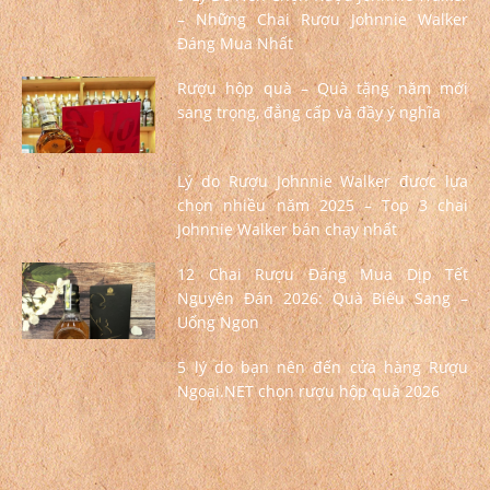
– Những Chai Rượu Johnnie Walker
Đáng Mua Nhất
Rượu hộp quà – Quà tặng năm mới
sang trọng, đẳng cấp và đầy ý nghĩa
Lý do Rượu Johnnie Walker được lựa
chọn nhiều năm 2025 – Top 3 chai
Johnnie Walker bán chạy nhất
12 Chai Rượu Đáng Mua Dịp Tết
Nguyên Đán 2026: Quà Biếu Sang –
Uống Ngon
5 lý do bạn nên đến cửa hàng Rượu
Ngoại.NET chọn rượu hộp quà 2026