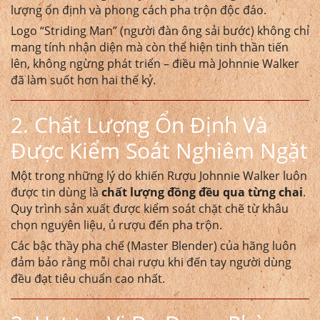
lượng ổn định và phong cách pha trộn độc đáo.
Logo “Striding Man” (người đàn ông sải bước) không chỉ
mang tính nhận diện mà còn thể hiện tinh thần tiến
lên, không ngừng phát triển – điều mà Johnnie Walker
đã làm suốt hơn hai thế kỷ.
2. Chất Lượng Ổn Định Và
Được Kiểm Soát Nghiêm Ngặt
Một trong những lý do khiến
Rượu Johnnie Walker
luôn
được tin dùng là
chất lượng đồng đều qua từng chai
.
Quy trình sản xuất được kiểm soát chặt chẽ từ khâu
chọn nguyên liệu, ủ rượu đến pha trộn.
Các bậc thầy pha chế (Master Blender) của hãng luôn
đảm bảo rằng mỗi chai rượu khi đến tay người dùng
đều đạt tiêu chuẩn cao nhất.