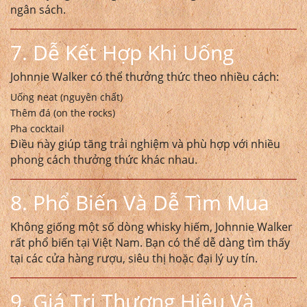
ngân sách.
7. Dễ Kết Hợp Khi Uống
Johnnie Walker có thể thưởng thức theo nhiều cách:
Uống neat (nguyên chất)
Thêm đá (on the rocks)
Pha cocktail
Điều này giúp tăng trải nghiệm và phù hợp với nhiều
phong cách thưởng thức khác nhau.
8. Phổ Biến Và Dễ Tìm Mua
Không giống một số dòng whisky hiếm, Johnnie Walker
rất phổ biến tại Việt Nam. Bạn có thể dễ dàng tìm thấy
tại các cửa hàng rượu, siêu thị hoặc đại lý uy tín.
9. Giá Trị Thương Hiệu Và